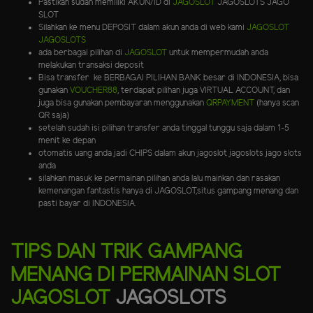
Pastikan sudah memiliki AKUN/ID di
JAGOSLOT
JAGOSLOTS JAGO
SLOT
Silahkan ke menu DEPOSIT dalam akun anda di web kami
JAGOSLOT
JAGOSLOTS
ada berbagai pilihan di
JAGOSLOT
untuk mempermudah anda
melakukan transaksi deposit
Bisa transfer ke BERBAGAI PILIHAN BANK besar di INDONESIA, bisa
gunakan
VOUCHER88
, terdapat pilihan juga VIRTUAL ACCOUNT, dan
juga bisa gunakan pembayaran menggunakan
QRPAYMENT
(hanya scan
QR saja)
setelah sudah isi pilihan transfer anda tinggal tunggu saja dalam 1-5
menit ke depan
otomatis uang anda jadi CHIPS dalam akun jagoslot jagoslots jago slots
anda
silahkan masuk ke permainan pilihan anda lalu mainkan dan rasakan
kemenangan fantastis hanya di JAGOSLOT,situs gampang menang dan
pasti bayar di INDONESIA.
TIPS DAN TRIK GAMPANG
MENANG DI PERMAINAN SLOT
JAGOSLOT
JAGOSLOTS