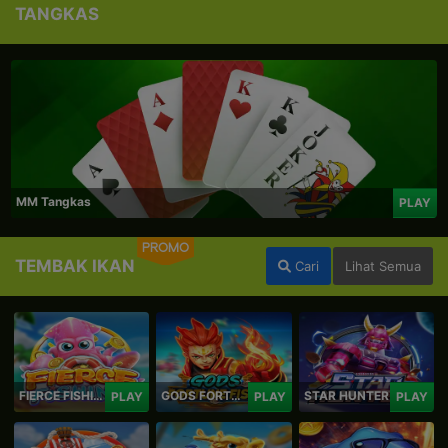
TANGKAS
MM Tangkas
PLAY
PROMO
TEMBAK IKAN
Cari
Lihat Semua
FIERCE FISHING
GODS FORTUNE FISHING
STAR HUNTER
PLAY
PLAY
PLAY