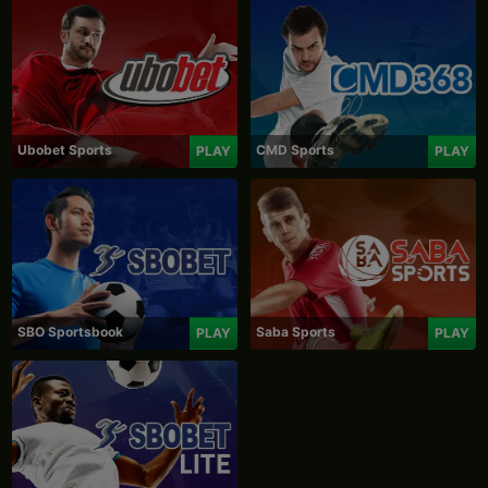
Ubobet Sports
CMD Sports
PLAY
PLAY
SBO Sportsbook
Saba Sports
PLAY
PLAY