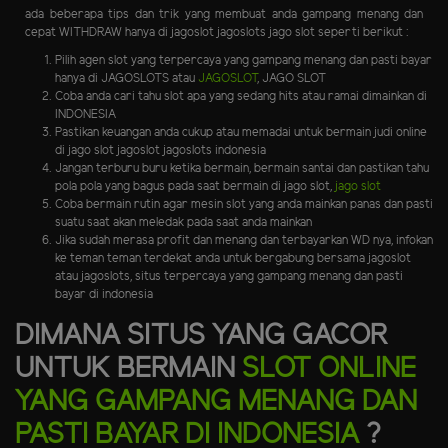
ada beberapa tips dan trik yang membuat anda gampang menang dan
cepat WITHDRAW hanya di jagoslot jagoslots jago slot seperti berikut :
Pilih agen slot yang terpercaya yang gampang menang dan pasti bayar
hanya di JAGOSLOTS atau
JAGOSLOT
, JAGO SLOT
Coba anda cari tahu slot apa yang sedang hits atau ramai dimainkan di
INDONESIA
Pastikan keuangan anda cukup atau memadai untuk bermain judi online
di jago slot jagoslot jagoslots indonesia
Jangan terburu buru ketika bermain, bermain santai dan pastikan tahu
pola pola yang bagus pada saat bermain di jago slot,
jago slot
Coba bermain rutin agar mesin slot yang anda mainkan panas dan pasti
suatu saat akan meledak pada saat anda mainkan
Jika sudah merasa profit dan menang dan terbayarkan WD nya, infokan
ke teman teman terdekat anda untuk bergabung bersama jagoslot
atau jagoslots, situs terpercaya yang gampang menang dan pasti
bayar di indonesia
DIMANA SITUS YANG GACOR
UNTUK BERMAIN
SLOT ONLINE
YANG GAMPANG MENANG DAN
PASTI BAYAR DI INDONESIA
?