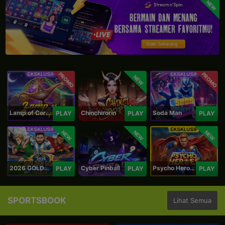
NEW
PROMO
PROMO
NEW
Lamp of Cornucopia
Chinchirorin
Soda Man
PLAY
PLAY
PLAY
NEW
NEW
NEW
2026 GOLDEN GOAL RUSH
Cyber Pinball
Psycho Heroes
PLAY
PLAY
PLAY
SPORTSBOOK
Lihat Semua