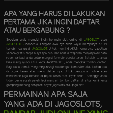
APA YANG HARUS DI LAKUKAN
PERTAMA JIKA INGIN DAFTAR
ATAU BERGABUNG ?
Sebelum anda memulai ingin bermain slot online di
JAGOSLOT
atau
JAGOSLOTS
indonesia, Langkah awal nya anda wajib mempunya AKUN
terlebih dahulu di
JAGOSLOT
, Untuk memiliki AKUN kamu bisa dapatkan
secara gratis tanpa biaya apa pun. Dan anda di wajibkan menyiapakan data
resmi pribadi anda untuk mengisi formulir pendaftaran. Setelah itu anda
bisa mengunjungi situs kami JAGOSLOTS , anda mengklik tombol daftar.
Bagi para pemula yang megunjungi nya dengan komputer atau laptop ada
di pojok kanan atas menu daftar nya. Untuk pengguna mobile atau
handphone juga berada di pojok kanan atas layar anda . Sehingga anda
tidak perlu susah payah lagi mencari tombol daftar di situs kami yang
gampang menang dan pasti bayar jagoslots atau jago slot.
PERMAINAN APA SAJA
YANG ADA DI JAGOSLOTS,