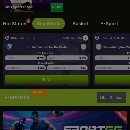
SBO Sportsbook
PLAY
Hot Match
Sepakbola
Basket
E-Sport
ENGLISH FOOTBALL LEAG...
08/08, 1:45 AM
UEFA SUPER CUP
Wolverhampton Wanderers
VS
Port Vale
Paris Saint Germ
FT.Handicap
F
-1.75
1.75
-0
Home 0
Away 0
Home 0
Over/Under
O
-1.01
-1.20
-1
Di Atas 3.00
Di Bawah 3.00
Di Atas 2.50
PLAY
PROMO
E-SPORTS
Lihat Semua
PROMO