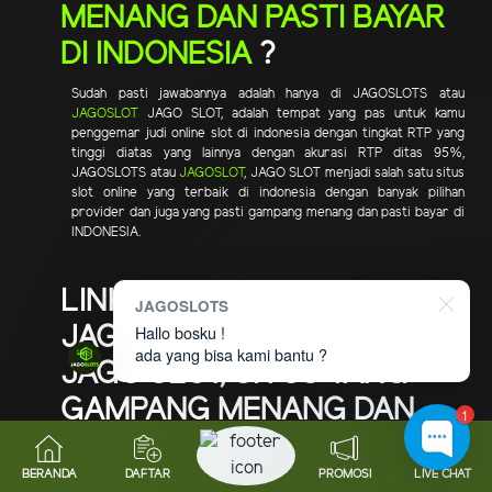
MENANG DAN PASTI BAYAR
DI INDONESIA
?
Sudah pasti jawabannya adalah hanya di JAGOSLOTS atau
JAGOSLOT
JAGO SLOT, adalah tempat yang pas untuk kamu
penggemar judi online slot di indonesia dengan tingkat RTP yang
tinggi diatas yang lainnya dengan akurasi RTP ditas 95%,
JAGOSLOTS atau
JAGOSLOT
, JAGO SLOT menjadi salah satu situs
slot online yang terbaik di indonesia dengan banyak pilihan
provider dan juga yang pasti gampang menang dan pasti bayar di
INDONESIA.
LINK ALTERNATIF
JAGOSLOTS
JAGOSLOTS JAGOSLOT
Hallo bosku !
ada yang bisa kami bantu ?
JAGO SLOT, SITUS YANG
GAMPANG MENANG DAN
1
PASTI BAYAR DI INDONESIA
BERANDA
DAFTAR
PROMOSI
LIVE CHAT
https://t.ly/jagoslots1