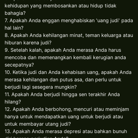
kehidupan yang membosankan atau hidup tidak
bahagia?
7. Apakah Anda enggan menghabiskan 'uang judi' pada
hal lain?
8. Apakah Anda kehilangan minat, teman keluarga atau
hiburan karena judi?
9. Setelah kalah, apakah Anda merasa Anda harus
mencoba dan memenangkan kembali kerugian anda
secepatnya?
10. Ketika judi dan Anda kehabisan uang, apakah Anda
merasa kehilangan dan putus asa, dan perlu untuk
berjudi lagi sesegera mungkin?
11. Apakah Anda berjudi hingga sen terakhir Anda
hilang?
12. Apakah Anda berbohong, mencuri atau meminjam
hanya untuk mendapatkan uang untuk berjudi atau
untuk membayar utang judi?
13. Apakah Anda merasa depresi atau bahkan bunuh