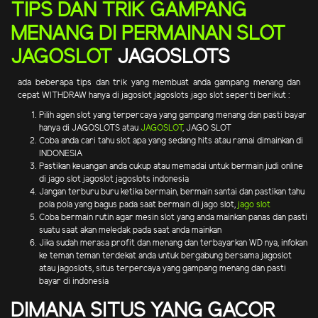
TIPS DAN TRIK GAMPANG
MENANG DI PERMAINAN SLOT
JAGOSLOT
JAGOSLOTS
ada beberapa tips dan trik yang membuat anda gampang menang dan
cepat WITHDRAW hanya di jagoslot jagoslots jago slot seperti berikut :
Pilih agen slot yang terpercaya yang gampang menang dan pasti bayar
hanya di JAGOSLOTS atau
JAGOSLOT
, JAGO SLOT
Coba anda cari tahu slot apa yang sedang hits atau ramai dimainkan di
INDONESIA
Pastikan keuangan anda cukup atau memadai untuk bermain judi online
di jago slot jagoslot jagoslots indonesia
Jangan terburu buru ketika bermain, bermain santai dan pastikan tahu
pola pola yang bagus pada saat bermain di jago slot,
jago slot
Coba bermain rutin agar mesin slot yang anda mainkan panas dan pasti
suatu saat akan meledak pada saat anda mainkan
Jika sudah merasa profit dan menang dan terbayarkan WD nya, infokan
ke teman teman terdekat anda untuk bergabung bersama jagoslot
atau jagoslots, situs terpercaya yang gampang menang dan pasti
bayar di indonesia
DIMANA SITUS YANG GACOR