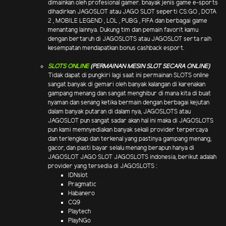
dimainkan oleh profesional gamer. bnayak jenis game e-sports
dihadirkan JAGOSLOT atau JAGO SLOT seperti CS:GO , DOTA
2 , MOBILE LEGEND , LOL , PUBG , FIFA dan berbagai game
menantang lainnya. Dukung tim dan pemain favorit kamu
dengan bertaruh di JAGOSLOTS atau JAGOSLOT serta raih
kesempatan mendapatkan bonus cashback esport.
SLOTS ONLINE
(PERMAINAN MESIN SLOT SECARA ONLINE)
Tidak dapat di pungkiri lagi saat ini permainan SLOTS online
sangat banyak di gemari oleh banyak kalangan di karenakan
gampang menang dan sangat menghibur di mana kita di buat
nyaman dan senang ketika bermain dengan berbagai kejutan
dalam banyak putaran di dalam nya, JAGOSLOTS atau
JAGOSLOT pun sangat sadar akan hal ini maka di JAGOSLOTS
pun kami memnyediakan banyak sekali provider terpercaya
dan terlengkap dan terkenal yang pastinya gampang menang,
gacor, dan pasti bayar selalu menang berapun hanya di
JAGOSLOT JAGO SLOT JAGOSLOTS indonesia, berikut adalah
provider yang tersedia di JAGOSLOTS :
IDNslot
Pragmatic
Habanero
CQ9
Playtech
PlayNGo