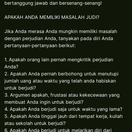
bertanggung jawab dan bersenang-senang!
APAKAH ANDA MEMILIKI MASALAH JUDI?
Jika Anda merasa Anda mungkin memiliki masalah
dengan perjudian Anda, tanyakan pada diri Anda
pertanyaan-pertanyaan berikut:
1. Apakah orang lain pernah mengkritik perjudian
Anda?
2. Apakah Anda pernah berbohong untuk menutupi
jumlah uang atau waktu yang telah anda habiskan
untuk berjudi?
3. Argumen apakah, frustasi atau kekecewaan yang
membuat Anda ingin untuk berjudi?
4. Apakah Anda berjudi saja untuk waktu yang lama?
5. Apakah Anda tinggal jauh dari tempat kerja, kuliah
atau sekolah untuk berjudi?
6. Apakah Anda berjudi untuk melarikan diri dari