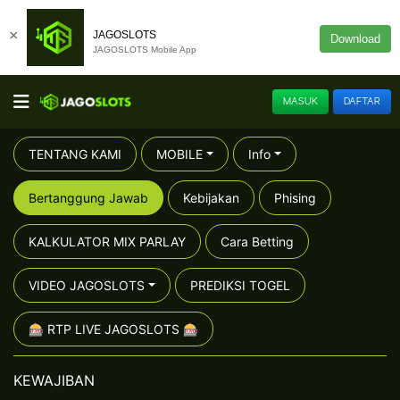
×
JAGOSLOTS
Download
JAGOSLOTS Mobile App
MASUK
DAFTAR
TENTANG KAMI
MOBILE
Info
Bertanggung Jawab
Kebijakan
Phising
KALKULATOR MIX PARLAY
Cara Betting
VIDEO JAGOSLOTS
PREDIKSI TOGEL
🎰 RTP LIVE JAGOSLOTS 🎰
KEWAJIBAN