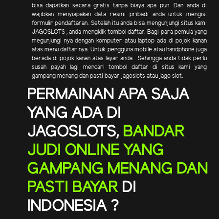
bisa dapatkan secara gratis tanpa biaya apa pun. Dan anda di
wajibkan menyiapakan data resmi pribadi anda untuk mengisi
formulir pendaftaran. Setelah itu anda bisa mengunjungi situs kami
JAGOSLOTS , anda mengklik tombol daftar. Bagi para pemula yang
megunjungi nya dengan komputer atau laptop ada di pojok kanan
atas menu daftar nya. Untuk pengguna mobile atau handphone juga
berada di pojok kanan atas layar anda . Sehingga anda tidak perlu
susah payah lagi mencari tombol daftar di situs kami yang
gampang menang dan pasti bayar jagoslots atau jago slot.
PERMAINAN APA SAJA
YANG ADA DI
JAGOSLOTS,
BANDAR
JUDI ONLINE YANG
GAMPANG MENANG DAN
PASTI BAYAR
DI
INDONESIA ?