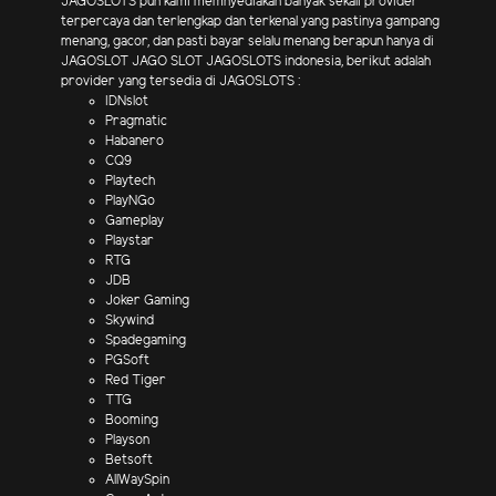
JAGOSLOTS pun kami memnyediakan banyak sekali provider
terpercaya dan terlengkap dan terkenal yang pastinya gampang
menang, gacor, dan pasti bayar selalu menang berapun hanya di
JAGOSLOT JAGO SLOT JAGOSLOTS indonesia, berikut adalah
provider yang tersedia di JAGOSLOTS :
IDNslot
Pragmatic
Habanero
CQ9
Playtech
PlayNGo
Gameplay
Playstar
RTG
JDB
Joker Gaming
Skywind
Spadegaming
PGSoft
Red Tiger
TTG
Booming
Playson
Betsoft
AllWaySpin