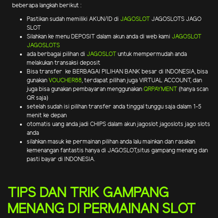
beberapa langkah berikut :
Pastikan sudah memiliki AKUN/ID di
JAGOSLOT
JAGOSLOTS JAGO
SLOT
Silahkan ke menu DEPOSIT dalam akun anda di web kami
JAGOSLOT
JAGOSLOTS
ada berbagai pilihan di
JAGOSLOT
untuk mempermudah anda
melakukan transaksi deposit
Bisa transfer ke BERBAGAI PILIHAN BANK besar di INDONESIA, bisa
gunakan
VOUCHER88
, terdapat pilihan juga VIRTUAL ACCOUNT, dan
juga bisa gunakan pembayaran menggunakan
QRPAYMENT
(hanya scan
QR saja)
setelah sudah isi pilihan transfer anda tinggal tunggu saja dalam 1-5
menit ke depan
otomatis uang anda jadi CHIPS dalam akun jagoslot jagoslots jago slots
anda
silahkan masuk ke permainan pilihan anda lalu mainkan dan rasakan
kemenangan fantastis hanya di JAGOSLOT,situs gampang menang dan
pasti bayar di INDONESIA.
TIPS DAN TRIK GAMPANG
MENANG DI PERMAINAN SLOT