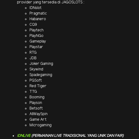
provider yang tersedia di JAGOSLOTS :
IDNslot
Pragmatic
Habanero
CQ9
Playtech
PlayNGo
Gameplay
Playstar
RTG
JDB
Joker Gaming
Skywind
Spadegaming
PGSoft
Red Tiger
TTG
Booming
Playson
Betsoft
AllWaySpin
Game Art
Microgaming
IDNLIVE
(PERMAINAN LIVE TRADISIONAL YANG UNIK DAN FAIR)