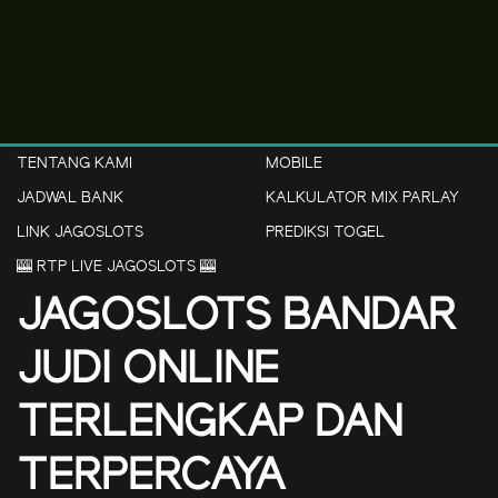
TENTANG KAMI
MOBILE
JADWAL BANK
KALKULATOR MIX PARLAY
LINK JAGOSLOTS
PREDIKSI TOGEL
🎰 RTP LIVE JAGOSLOTS 🎰
JAGOSLOTS BANDAR
JUDI ONLINE
TERLENGKAP DAN
TERPERCAYA