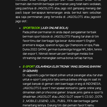
bermain dan memilih berbagai permainan yang telah kami sediakan,
yang pastinya di JAGOSLOTS atau jago slot gampang menang dan
pasti bayar berapapun kemenangan anda. berikut kami sebutkan
apa saja permnainan yang tersedia di JAGOSLOTS atau jagoslot
jago slot :
SPORTBOOK
(JUDI ONLINE BOLA)
Pada pilihan permainan ini anda dapat pengalaman terbaik
bermain sportsbook di JAGOSLOTS! Pasang taruhan di tim
favoritmu dari berbagai liga besar dunia seperti English
premiere league, spanish la liga,Liga Champions eropa, Piala
Dunia 2022 QATAR, german bundesliga hingga NFL,NBA, tennis
dan esport. Nikmati keseruan pertandingan melalui live
streaming dan menangkan semua bonus setiap harinya.
E-SPORT
(OLAHRAGA ELEKTRONIK YANG SEDANG BANYAK
DI GEMARI)
Di Jagoslots juga terdapat pilihan untuk pasangan atau taruhan
untuk e-sport yang kita tahu semua bahwa olhraga ini saat ini
sangat banyak di gemari oleh baerbagai orang di INDONESIA,
JAGOSLOTS E-sport merupakan kompetisi game online yang
dimainkan oleh profesional gamer. bnayak jenis game e-sports
dihadirkan JAGOSLOT atau JAGO SLOT seperti CS:GO , DOTA
2 , MOBILE LEGEND , LOL , PUBG , FIFA dan berbagai game
menantang lainnya. Dukung tim dan pemain favorit kamu