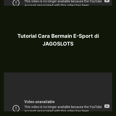
Tutorial Cara Bermain E-Sport di
JAGOSLOTS