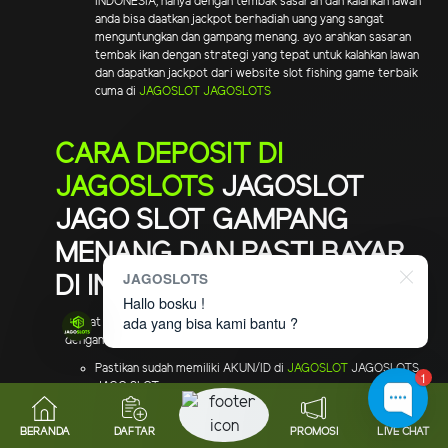
INDONESIA, hanya dengan tembak sasaran dan kalahkan lawan
anda bisa daatkan jackpot berhadiah uang yang sangat
menguntungkan dan gampang menang. ayo arahkan sasaran
tembak ikan dengan strategi yang tepat untuk kalahkan lawan
dan dapatkan jackpot dari website slot fishing game terbaik
cuma di
JAGOSLOT
JAGOSLOTS
CARA DEPOSIT DI
JAGOSLOTS
JAGOSLOT
JAGO SLOT GAMPANG
MENANG DAN PASTI BAYAR
JAGOSLOTS
DI INDONESIA ?
Hallo bosku !
ada yang bisa kami bantu ?
sangat mudah untuk melakukan deposit di
JAGOSLOT
JAGOSLOTS
dengan beberapa langkah berikut :
Pastikan sudah memiliki AKUN/ID di
JAGOSLOT
JAGOSLOTS
1
JAGO SLOT
Silahkan ke menu DEPOSIT dalam akun anda di web kami
JAGOSLOT
JAGOSLOTS
BERANDA
DAFTAR
PROMOSI
LIVE CHAT
ada berbagai pilihan di
JAGOSLOT
untuk mempermudah anda