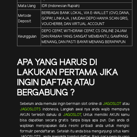
Mata Uang
IDR (Indonesian Rupiah)
BERBAGAI BANK LOKAL, VIA E-WALLET (OVO, DANA,
Metode
GOPAY, LINKAJA, ) MUDAH DEPO HANYA SCAN QRIS,
Deposit
VOUCHER88, DAN VIRTUAL ACCOUNT
DEPO CEPAT, WITHDRAW CEPAT, CS ONLINE 24JAM
Keunggulan
DAN RAMAH YANG SANGAT MEMBANTU, GAMPANG
MENANG, DAN PASTI BAYAR MENANG BERAPAPUN
APA YANG HARUS DI
LAKUKAN PERTAMA JIKA
INGIN DAFTAR ATAU
BERGABUNG ?
Sebelum anda memulai ingin bermain slot online di
JAGOSLOT
atau
JAGOSLOTS
indonesia, Langkah awal nya anda wajib mempunya
AKUN terlebih dahulu di
JAGOSLOT
, Untuk memiliki AKUN kamu
bisa dapatkan secara gratis tanpa biaya apa pun. Dan anda di
wajibkan menyiapakan data resmi pribadi anda untuk mengisi
formulir pendaftaran. Setelah itu anda bisa mengunjungi situs kami
JAGOSLOTS , anda mengklik tombol daftar. Bagi para pemula yang