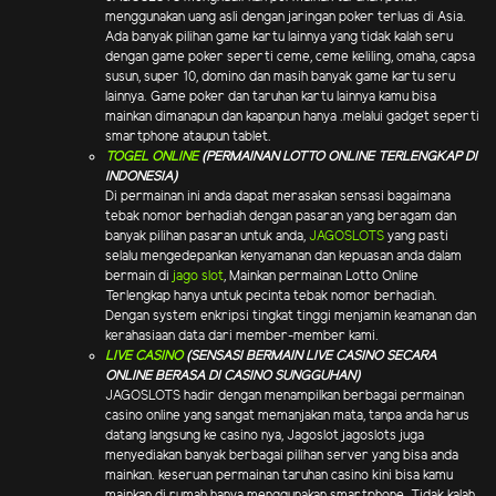
menggunakan uang asli dengan jaringan poker terluas di Asia.
Ada banyak pilihan game kartu lainnya yang tidak kalah seru
dengan game poker seperti ceme, ceme keliling, omaha, capsa
susun, super 10, domino dan masih banyak game kartu seru
lainnya. Game poker dan taruhan kartu lainnya kamu bisa
mainkan dimanapun dan kapanpun hanya .melalui gadget seperti
smartphone ataupun tablet.
TOGEL ONLINE
(PERMAINAN LOTTO ONLINE TERLENGKAP DI
INDONESIA)
Di permainan ini anda dapat merasakan sensasi bagaimana
tebak nomor berhadiah dengan pasaran yang beragam dan
banyak pilihan pasaran untuk anda,
JAGOSLOTS
yang pasti
selalu mengedepankan kenyamanan dan kepuasan anda dalam
bermain di
jago slot
, Mainkan permainan Lotto Online
Terlengkap hanya untuk pecinta tebak nomor berhadiah.
Dengan system enkripsi tingkat tinggi menjamin keamanan dan
kerahasiaan data dari member-member kami.
LIVE CASINO
(SENSASI BERMAIN LIVE CASINO SECARA
ONLINE BERASA DI CASINO SUNGGUHAN)
JAGOSLOTS hadir dengan menampilkan berbagai permainan
casino online yang sangat memanjakan mata, tanpa anda harus
datang langsung ke casino nya, Jagoslot jagoslots juga
menyediakan banyak berbagai pilihan server yang bisa anda
mainkan. keseruan permainan taruhan casino kini bisa kamu
mainkan di rumah hanya menggunakan smartphone. Tidak kalah