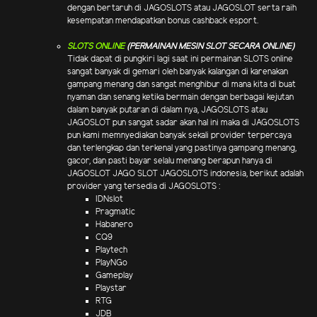
dengan bertaruh di JAGOSLOTS atau JAGOSLOT serta raih
kesempatan mendapatkan bonus cashback esport.
SLOTS ONLINE
(PERMAINAN MESIN SLOT SECARA ONLINE)
Tidak dapat di pungkiri lagi saat ini permainan SLOTS online
sangat banyak di gemari oleh banyak kalangan di karenakan
gampang menang dan sangat menghibur di mana kita di buat
nyaman dan senang ketika bermain dengan berbagai kejutan
dalam banyak putaran di dalam nya, JAGOSLOTS atau
JAGOSLOT pun sangat sadar akan hal ini maka di JAGOSLOTS
pun kami memnyediakan banyak sekali provider terpercaya
dan terlengkap dan terkenal yang pastinya gampang menang,
gacor, dan pasti bayar selalu menang berapun hanya di
JAGOSLOT JAGO SLOT JAGOSLOTS indonesia, berikut adalah
provider yang tersedia di JAGOSLOTS :
IDNslot
Pragmatic
Habanero
CQ9
Playtech
PlayNGo
Gameplay
Playstar
RTG
JDB