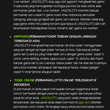
Live number JAGOSLOTS atau jago slot jagoslot menghadirkan game
tradisional yang meningkatkan nostalgia pecinta taruhan online akan
permainan jaman dulu. Live number JAGOSLOTS memiliki banyak
permainan seru seperti game suwit khas Indonesia, kemudian
samgong, ada juga gongball dan game seru lainnya. Mainkan sekarang
juga game online hits paling terpercaya hanya di JAGOSLOTS dan raih
kesempatan mendapatkan bonus menarik dari game live number.
IDNPOKER
(PERMAINAN POKER TERBAIK DENGAN JARINGAN
TERBESAR DI ASIA)
JAGOSLOTS menghadirkan permainan taruhan poker menggunakan
uang asli dengan jaringan poker terluas di Asia. Ada banyak pilihan
game kartu lainnya yang tidak kalah seru dengan game poker seperti
ceme, ceme keliling, omaha, capsa susun, super 10, domino dan masih
banyak game kartu seru lainnya. Game poker dan taruhan kartu lainnya
kamu bisa mainkan dimanapun dan kapanpun hanya .melalui gadget
seperti smartphone ataupun tablet.
TOGEL ONLINE
(PERMAINAN LOTTO ONLINE TERLENGKAP DI
INDONESIA)
Di permainan ini anda dapat merasakan sensasi bagaimana tebak
nomor berhadiah dengan pasaran yang beragam dan banyak pilihan
pasaran untuk anda,
JAGOSLOTS
yang pasti selalu mengedepankan
kenyamanan dan kepuasan anda dalam bermain di
jago slot
, Mainkan
permainan Lotto Online Terlengkap hanya untuk pecinta tebak nomor