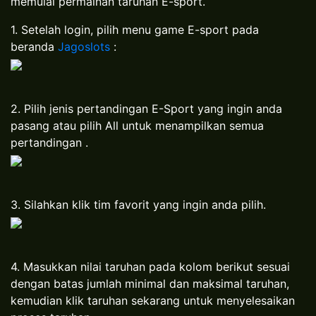
memulai permainan taruhan E-sport.
1. Setelah login, pilih menu game E-sport pada
beranda
Jagoslots
:
2. Pilih jenis pertandingan E-Sport yang ingin anda
pasang atau pilih All untuk menampilkan semua
pertandingan .
3. Silahkan klik tim favorit yang ingin anda pilih.
4. Masukkan nilai taruhan pada kolom berikut sesuai
dengan batas jumlah minimal dan maksimal taruhan,
kemudian klik taruhan sekarang untuk menyelesaikan