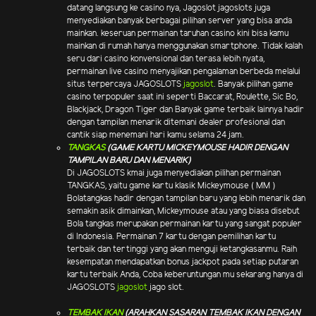
datang langsung ke casino nya, Jagoslot jagoslots juga
menyediakan banyak berbagai pilihan server yang bisa anda
mainkan. keseruan permainan taruhan casino kini bisa kamu
mainkan di rumah hanya menggunakan smartphone. Tidak kalah
seru dari casino konvensional dan terasa lebih nyata,
permainan live casino menyajikan pengalaman berbeda melalui
situs terpercaya JAGOSLOTS
jagoslot
. Banyak pilihan game
casino terpopuler saat ini seperti Baccarat, Roulette, Sic Bo,
Blackjack, Dragon Tiger dan Banyak game terbaik lainnya hadir
dengan tampilan menarik ditemani dealer profesional dan
cantik siap menemani hari kamu selama 24 jam.
TANGKAS
(GAME KARTU MICKEYMOUSE HADIR DENGAN
TAMPILAN BARU DAN MENARIK)
Di JAGOSLOTS kmai juga menyediakan pilihan permainan
TANGKAS, yaitu game kartu klasik Mickeymouse ( MM )
Bolatangkas hadir dengan tampilan baru yang lebih menarik dan
semakin asik dimainkan, Mickeymouse atau yang biasa disebut
Bola tangkas merupakan permainan kartu yang sangat populer
di Indonesia. Permainan 7 kartu dengan pemilihan kartu
terbaik dan tertinggi yang akan menguji ketangkasanmu. Raih
kesempatan mendapatkan bonus jackpot pada setiap putaran
kartu terbaik Anda, Coba keberuntungan mu sekarang hanya di
JAGOSLOTS
jagoslot
jago slot.
TEMBAK IKAN
(ARAHKAN SASARAN TEMBAK IKAN DENGAN