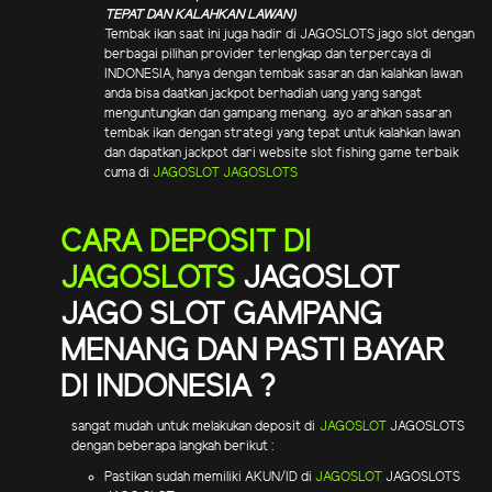
TEPAT DAN KALAHKAN LAWAN)
Tembak ikan saat ini juga hadir di JAGOSLOTS jago slot dengan
berbagai pilihan provider terlengkap dan terpercaya di
INDONESIA, hanya dengan tembak sasaran dan kalahkan lawan
anda bisa daatkan jackpot berhadiah uang yang sangat
menguntungkan dan gampang menang. ayo arahkan sasaran
tembak ikan dengan strategi yang tepat untuk kalahkan lawan
dan dapatkan jackpot dari website slot fishing game terbaik
cuma di
JAGOSLOT
JAGOSLOTS
CARA DEPOSIT DI
JAGOSLOTS
JAGOSLOT
JAGO SLOT GAMPANG
MENANG DAN PASTI BAYAR
DI INDONESIA ?
sangat mudah untuk melakukan deposit di
JAGOSLOT
JAGOSLOTS
dengan beberapa langkah berikut :
Pastikan sudah memiliki AKUN/ID di
JAGOSLOT
JAGOSLOTS