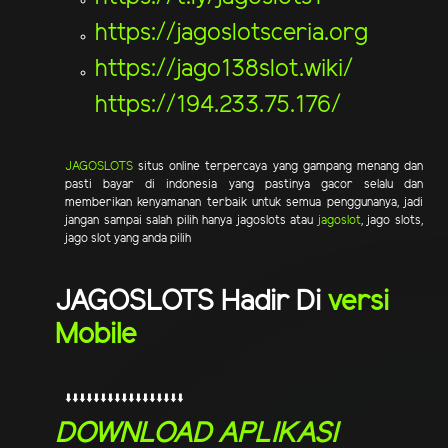
https://jagoslotsceria.org
https://jago138slot.wiki/
https://194.233.75.176/
JAGOSLOTS
situs online terpercaya yang gampang menang dan
pasti bayar di indonesia yang pastinya gacor selalu dan
memberikan kenyamanan terbaik untuk semua penggunanya, jadi
jangan sampai salah pilih hanya jagoslots atau
jagoslot
, jago slots,
jago slot yang anda pilih
JAGOSLOTS Hadir Di
versi
Mobile
⬇️⬇️⬇️⬇️⬇️⬇️⬇️⬇️⬇️⬇️⬇️⬇️⬇️⬇️⬇️⬇️⬇️
DOWNLOAD APLIKASI