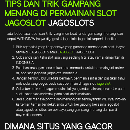
TIPS DAN TRIK GAMPANG
MENANG DI PERMAINAN SLOT
JAGOSLOT
JAGOSLOTS
ada beberapa tips dan trik yang membuat anda gampang menang dan
cepat WITHDRAW hanya di jagoslot jagoslots jago slot seperti berikut :
Pilih agen slot yang terpercaya yang gampang menang dan pasti bayar
hanya di JAGOSLOTS atau
JAGOSLOT
, JAGO SLOT
Coba anda cari tahu slot apa yang sedang hits atau ramai dimainkan di
INDONESIA
Pastikan keuangan anda cukup atau memadai untuk bermain judi online
di jago slot jagoslot jagoslots indonesia
Jangan terburu buru ketika bermain, bermain santai dan pastikan tahu
pola pola yang bagus pada saat bermain di jago slot,
jago slot
Coba bermain rutin agar mesin slot yang anda mainkan panas dan pasti
suatu saat akan meledak pada saat anda mainkan
Jika sudah merasa profit dan menang dan terbayarkan WD nya, infokan
ke teman teman terdekat anda untuk bergabung bersama jagoslot
atau jagoslots, situs terpercaya yang gampang menang dan pasti
bayar di indonesia
DIMANA SITUS YANG GACOR