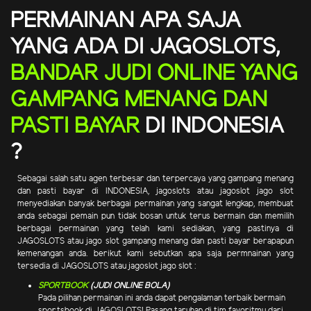
PERMAINAN APA SAJA
YANG ADA DI JAGOSLOTS,
BANDAR JUDI ONLINE YANG
GAMPANG MENANG DAN
PASTI BAYAR
DI INDONESIA
?
Sebagai salah satu agen terbesar dan terpercaya yang gampang menang
dan pasti bayar di INDONESIA, jagoslots atau jagoslot jago slot
menyediakan banyak berbagai permainan yang sangat lengkap, membuat
anda sebagai pemain pun tidak bosan untuk terus bermain dan memilih
berbagai permainan yang telah kami sediakan, yang pastinya di
JAGOSLOTS atau jago slot gampang menang dan pasti bayar berapapun
kemenangan anda. berikut kami sebutkan apa saja permnainan yang
tersedia di JAGOSLOTS atau jagoslot jago slot :
SPORTBOOK
(JUDI ONLINE BOLA)
Pada pilihan permainan ini anda dapat pengalaman terbaik bermain
sportsbook di JAGOSLOTS! Pasang taruhan di tim favoritmu dari