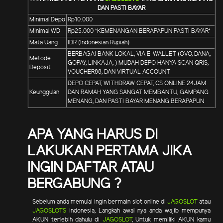
DAN PASTI BAYAR
Minimal Depo
Rp10.000
Minimal WD
Rp25.000 *KEMENANGAN BERAPAPUN PASTI BAYAR*
Mata Uang
IDR (Indonesian Rupiah)
BERBAGAI BANK LOKAL, VIA E-WALLET (OVO, DANA,
Metode
GOPAY, LINKAJA, ) MUDAH DEPO HANYA SCAN QRIS,
Deposit
VOUCHER88, DAN VIRTUAL ACCOUNT
DEPO CEPAT, WITHDRAW CEPAT, CS ONLINE 24JAM
Keunggulan
DAN RAMAH YANG SANGAT MEMBANTU, GAMPANG
MENANG, DAN PASTI BAYAR MENANG BERAPAPUN
APA YANG HARUS DI
LAKUKAN PERTAMA JIKA
INGIN DAFTAR ATAU
BERGABUNG ?
Sebelum anda memulai ingin bermain slot online di
JAGOSLOT
atau
JAGOSLOTS
indonesia, Langkah awal nya anda wajib mempunya
AKUN terlebih dahulu di
JAGOSLOT
, Untuk memiliki AKUN kamu