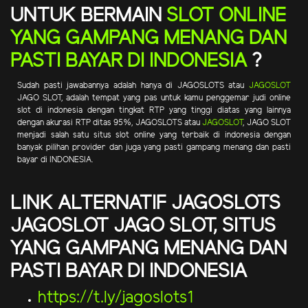
UNTUK BERMAIN
SLOT ONLINE
YANG GAMPANG MENANG DAN
PASTI BAYAR DI INDONESIA
?
Sudah pasti jawabannya adalah hanya di JAGOSLOTS atau
JAGOSLOT
JAGO SLOT, adalah tempat yang pas untuk kamu penggemar judi online
slot di indonesia dengan tingkat RTP yang tinggi diatas yang lainnya
dengan akurasi RTP ditas 95%, JAGOSLOTS atau
JAGOSLOT
, JAGO SLOT
menjadi salah satu situs slot online yang terbaik di indonesia dengan
banyak pilihan provider dan juga yang pasti gampang menang dan pasti
bayar di INDONESIA.
LINK ALTERNATIF JAGOSLOTS
JAGOSLOT JAGO SLOT, SITUS
YANG GAMPANG MENANG DAN
PASTI BAYAR DI INDONESIA
https://t.ly/jagoslots1