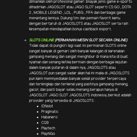
dimainkan oleh profesional gamer. bnayak jenis game e-sports
dihadirkan JAGOSLOT atau JAGO SLOT seperti CS:GO , DOTA
2 , MOBILE LEGEND , LOL , PUBG , FIFA dan berbagai game
menantang lainnya. Dukung tim dan pemain favorit kamu
dengan bertaruh di JAGOSLOTS atau JAGOSLOT serta raih
kesempatan mendapatkan bonus cashback esport.
SLOTS ONLINE
(PERMAINAN MESIN SLOT SECARA ONLINE)
Tidak dapat di pungkiri lagi saat ini permainan SLOTS online
sangat banyak di gemari oleh banyak kalangan di karenakan
gampang menang dan sangat menghibur di mana kita di buat
nyaman dan senang ketika bermain dengan berbagai kejutan
dalam banyak putaran di dalam nya, JAGOSLOTS atau
JAGOSLOT pun sangat sadar akan hal ini maka di JAGOSLOTS
pun kami memnyediakan banyak sekali provider terpercaya
dan terlengkap dan terkenal yang pastinya gampang menang,
gacor, dan pasti bayar selalu menang berapun hanya di
JAGOSLOT JAGO SLOT JAGOSLOTS indonesia, berikut adalah
provider yang tersedia di JAGOSLOTS :
IDNslot
Pragmatic
Habanero
CQ9
Playtech
PlayNGo