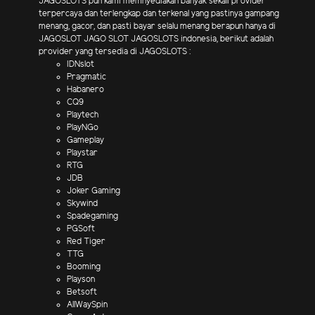
JAGOSLOTS pun kami memnyediakan banyak sekali provider
terpercaya dan terlengkap dan terkenal yang pastinya gampang
menang, gacor, dan pasti bayar selalu menang berapun hanya di
JAGOSLOT JAGO SLOT JAGOSLOTS indonesia, berikut adalah
provider yang tersedia di JAGOSLOTS :
IDNslot
Pragmatic
Habanero
CQ9
Playtech
PlayNGo
Gameplay
Playstar
RTG
JDB
Joker Gaming
Skywind
Spadegaming
PGSoft
Red Tiger
TTG
Booming
Playson
Betsoft
AllWaySpin