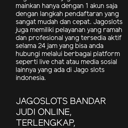
mainkan hanya dengan 1 akun saja
dengan langkah pendaftaran yang
sangat mudah dan cepat. Jagoslots
juga memiliki pelayanan yang ramah
dan profesional yang tersedia aktif
selama 24 jam yang bisa anda
hubungi melalui berbagai platform
seperti live chat atau media sosial
lainnya yang ada di Jago slots
indonesia.
JAGOSLOTS BANDAR
JUDI ONLINE,
TERLENGKAP,